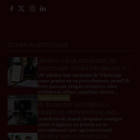
ÚLTIMOS ARTÍCULOS
¿PUEDO USAR MENSAJES DE
WHATSAPP COMO PRUEBA EN UN
JUICIO?
¿Se pueden usar mensajes de WhatsApp
como prueba en un procedimiento penal? Sí.
Pero para que tengan verdadero valor
probatorio, deben cumplirse ciertos
requisitos importantes.
Casos de éxito
EL JUZGADO ACUERDA LA
LIBERTAD PROVISIONAL DEL
INVESTIGADO POR PRESUNTA
La defensa de Brandi Abogados consigue
evitar el ingreso en prisión en un
AGRESIÓN SEXUAL A UNA MENOR
procedimiento por agresión sexual
EN ALICANTE
¿PUEDE SER CONDENADA