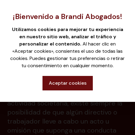
¡Bienvenido a Brandi Abogados!
Utilizamos cookies para mejorar tu experiencia
en nuestro sitio web, analizar el tráfico y
personalizar el contenido.
Al hacer clic en
«Aceptar cookies», consientes el uso de todas las
RESPONSABILIDAD PENAL
cookies. Puedes gestionar tus preferencias o retirar
DE LAS EMPRESAS
tu consentimiento en cualquier momento.
Aceptar cookies
Tanto dentro de la organización
empresarial, como en la práctica de la
actividad societaria, existe siempre la
posibilidad de que algún directivo o
trabajador lleve a cabo un acto u
omisión que suponga una conducta