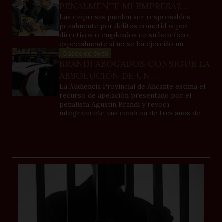
PENALMENTE MI EMPRESA?
DELITOS QUE PUEDE COMETER
Las empresas pueden ser responsables
penalmente por delitos cometidos por
UNA SOCIEDAD
directivos o empleados en su beneficio,
especialmente si no se ha ejercido un
adecuado control. Para evitarlo, deben
Casos de éxito
implementar un modelo de cumplimiento
BRANDI ABOGADOS CONSIGUE LA
(compliance) con medidas preventivas y de
ABSOLUCIÓN DE UN
supervisión. Solo responden por ciertos
CONDENADO A TRES AÑOS DE
La Audiencia Provincial de Alicante estima el
delitos establecidos por la ley.
recurso de apelación presentado por el
PRISIÓN POR UN DELITO DE
penalista Agustín Brandi y revoca
MALOS TRATOS
íntegramente una condena de tres años de
prisión al apreciar insuficiencia probatoria.